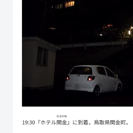
せきがね
19:30『ホテル
関金
』に到着。鳥取県関金町。