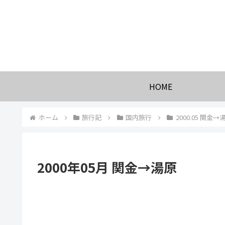
HOME
ホーム
旅行記
国内旅行
2000.05 関金→
2000年05月 関金→湯原