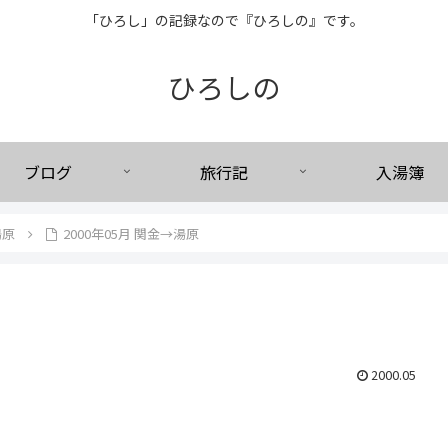
「ひろし」の記録なので『ひろしの』です。
ひろしの
ブログ
旅行記
入湯簿
湯原
2000年05月 関金→湯原
2000.05