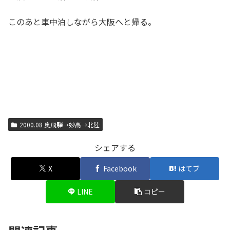
このあと車中泊しながら大阪へと帰る。
2000.08 奥飛騨→妙高→北陸
シェアする
X
Facebook
はてブ
LINE
コピー