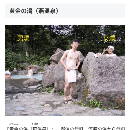
黄金の湯（燕温泉）
おうごん
つばめ
『
黄金
の湯（
燕
温泉）』。野湯の無料。河原の湯から無料