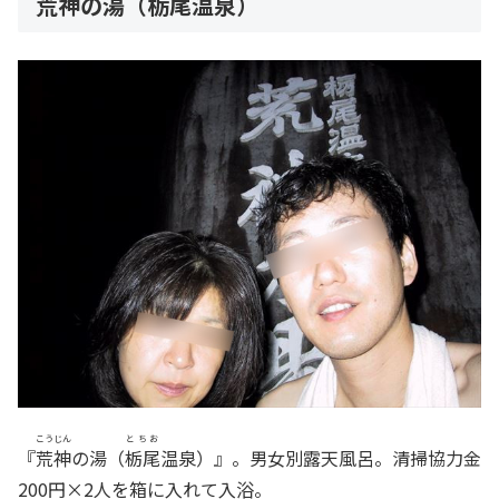
荒神の湯（栃尾温泉）
こうじん
とちお
『
荒神
の湯（
栃尾
温泉）』。男女別露天風呂。清掃協力金
200円×2人を箱に入れて入浴。