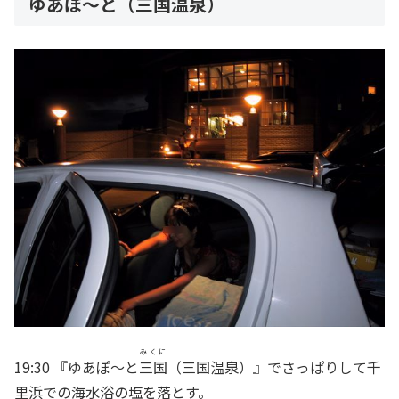
ゆあぽ～と（三国温泉）
みくに
19:30 『ゆあぽ～と
三国
（三国温泉）』でさっぱりして千
里浜での海水浴の塩を落とす。