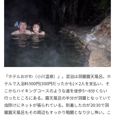
『ホテルおがわ（小川温泉）』。混浴は洞窟露天風呂。ホ
テルで入浴料500円(300円だったかも)×2人を支払い、そ
こからハイキングコースのような道を徒歩5～6分くらい
行ったところにある。露天風呂の半分が洞窟となっていて
虫除けにネットが張られている。到着したのが20:30で洞
窟露天風呂もその周辺もすっかり暗闇となり少し怖い。こ