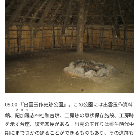
09:00 『出雲玉作史跡公園』。この公園には出雲玉作資料
きがらし
館、
記加羅志
神社跡古墳、工房跡の原状保存施設、工房跡
を示す台座、復元家屋がある。出雲の玉作りは弥生時代中
期にまでさかのぼることができるものもあり、その遺跡も