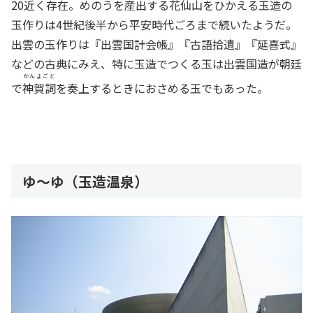
20近く存在。めのうを産出する花仙山をひかえる玉造の
玉作りは4世紀後半から平安時代ごろまで続いたようだ。
出雲の玉作りは『出雲国計会帳』『古語拾遺』『延喜式』
などの古典にみえ、特に玉造でつくる玉は出雲国造が朝廷
かんよごと
で
神賀詞
を奏上するときにおさめる玉でもあった。
ゆ～ゆ（玉造温泉）