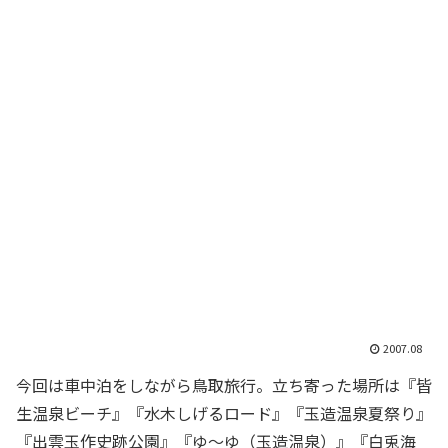
2007.08
今回は車中泊をしながら鳥取旅行。立ち寄った場所は『皆
生温泉ビーチ』『水木しげるロード』『玉造温泉夏祭り』
『出雲玉作史跡公園』『ゆ～ゆ（玉造温泉）』『白兎海