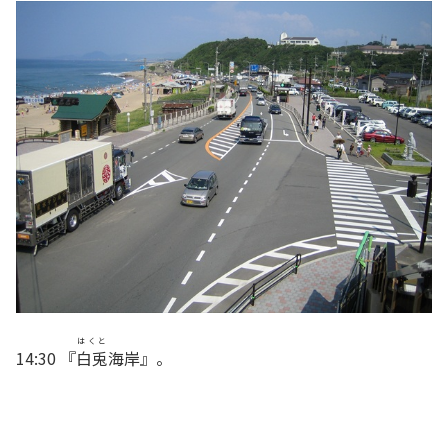
はくと
14:30 『
白兎
海岸』。