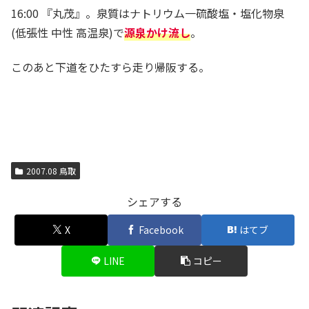
16:00 『丸茂』。泉質はナトリウム一硫酸塩・塩化物泉
(低張性 中性 高温泉)で
源泉かけ流し
。
このあと下道をひたすら走り帰阪する。
2007.08 鳥取
シェアする
X
Facebook
はてブ
LINE
コピー