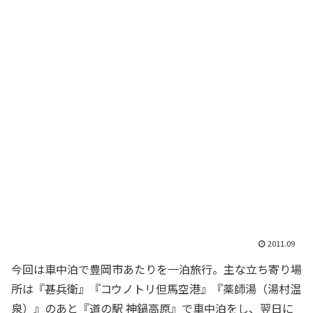
2011.09
今回は車中泊で豊岡市あたりを一泊旅行。主な立ち寄り場
所は『甚兵衛』『コウノトリ但馬空港』『薬師湯（湯村温
泉）』のあと『道の駅 神鍋高原』で車中泊をし、翌日に