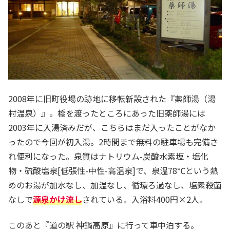
2008年に旧町役場の跡地に移転新設された『薬師湯（湯
村温泉）』。橋を渡ったところにあった旧薬師湯には
2003年に入湯済みだが、こちらはまだ入ったことがなか
ったので今回が初入湯。2時間まで無料の駐車場も完備さ
れ便利になった。泉質はナトリウム-炭酸水素塩・塩化
物・硫酸塩泉[低張性-中性-高温泉]で、泉温78℃という熱
めのお湯が加水なし、加温なし、循環ろ過なし、塩素殺菌
なしで
源泉かけ流し
されている。入浴料400円×2人。
このあと『道の駅 神鍋高原』に行って車中泊する。