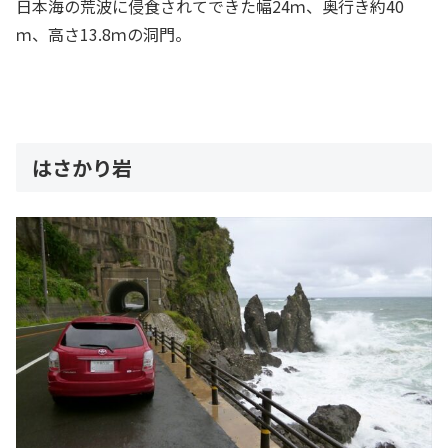
日本海の荒波に侵食されてできた幅24ｍ、奥行き約40
ｍ、高さ13.8ｍの洞門。
はさかり岩