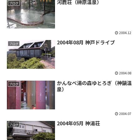
河鹿荘（榊原温泉）
ブログ
2004.12
2004年08月 神戸ドライブ
ブログ
2004.08
かんなべ湯の森ゆとろぎ（神鍋温
ブログ
泉）
2004.07
2004年05月 神湯荘
ブログ