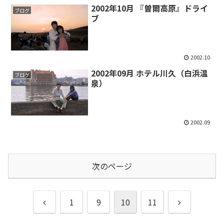
2002年10月 『曽爾高原』ドライ
ブログ
ブ
2002.10
2002年09月 ホテル川久（白浜温
ブログ
泉）
2002.09
次のページ
前
次
1
9
10
11
へ
へ