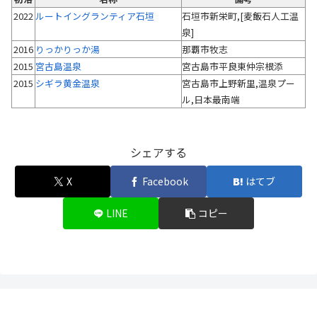
2022
ルートイングランティア石垣
石垣市新栄町,[麦飯石人工温
泉]
2016
りっかりっか湯
那覇市牧志
2015
宮古島温泉
宮古島市平良東仲宗根添
2015
シギラ黄金温泉
宮古島市上野新里,温泉プー
ル,日本最南端
シェアする
X
Facebook
はてブ
LINE
コピー