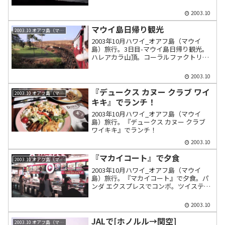
アイランドで夕景を楽しむ
2003.10
マウイ島日帰り観光
2003.10 オアフ島（マウイ島）
2003年10月ハワイ_オアフ島（マウイ
島）旅行。3日目-マウイ島日帰り観光。
ハレアカラ山頂。コーラルファクトリ
ー。イアオニードル。トロピカルレスト
ラン。シュガートレインのさとうきび列
2003.10
車でラハイナからプウウコリイまで。ラ
ーメンなかむら。
『デュークス カヌー クラブ ワイ
2003.10 オアフ島（マウイ島）
キキ』でランチ！
2003年10月ハワイ_オアフ島（マウイ
島）旅行。『デュークス カヌー クラブ
ワイキキ』でランチ！
2003.10
『マカイコート』で夕食
2003.10 オアフ島（マウイ島）
2003年10月ハワイ_オアフ島（マウイ
島）旅行。『マカイコート』で夕食。パ
ンダ エクスプレスでコンボ。ツイステッ
ド プレッツェル＆マラサダ カンパニーで
マラサダ。DSF内の水族館。
2003.10
JALで[ホノルル→関空]
2003.10 オアフ島（マウイ島）