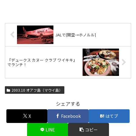
JALで[関空→ホノルル]
『デュークス カヌー クラブ ワイキキ』
でランチ！
2003.10 オアフ島（マウイ島）
シェアする
X
Facebook
はてブ
LINE
コピー