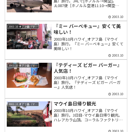
島）旅行。JALで[ホノルル→関空]。
JL087便［ホノルル空港11:10→関空
14:55］垂直尾翼串刺しされたエンジンの
MD-11。
2003.10
『ミー バーベキュー』安くて美
2003.10 オアフ島（マウイ島）
味しい！
2003年10月ハワイ_オアフ島（マウイ
島）旅行。『ミー バーベキュー』安くて
美味しい！
2003.10
『テディーズ ビガー バーガー』
2003.10 オアフ島（マウイ島）
人気店！
2003年10月ハワイ_オアフ島（マウイ
島）旅行。『テディーズ ビガー バーガ
ー』人気店！
2003.10
マウイ島日帰り観光
2003.10 オアフ島（マウイ島）
2003年10月ハワイ_オアフ島（マウイ
島）旅行。3日目-マウイ島日帰り観光。
ハレアカラ山頂。コーラルファクトリ
ー。イアオニードル。トロピカルレスト
ラン。シュガートレインのさとうきび列
2003.10