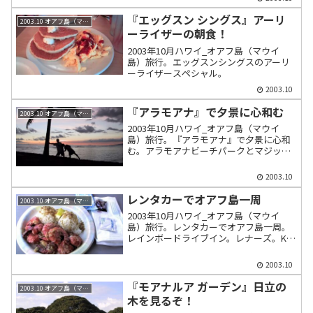
車でラハイナからプウウコリイまで。ラ
ーメンなかむら。
『エッグスン シングス』アーリ
2003.10 オアフ島（マウイ島）
ーライザーの朝食！
2003年10月ハワイ_オアフ島（マウイ
島）旅行。エッグスンシングスのアーリ
ーライザースペシャル。
2003.10
『アラモアナ』で夕景に心和む
2003.10 オアフ島（マウイ島）
2003年10月ハワイ_オアフ島（マウイ
島）旅行。『アラモアナ』で夕景に心和
む。アラモアナビーチパークとマジック
アイランドで夕景を楽しむ
2003.10
レンタカーでオアフ島一周
2003.10 オアフ島（マウイ島）
2003年10月ハワイ_オアフ島（マウイ
島）旅行。レンタカーでオアフ島一周。
レインボードライブイン。レナーズ。KC
ドライブイン。ハロナ潮吹き穴。マカプ
ウルックアウト。ワイマナロビーチ。ラ
2003.10
ニカイビーチ。カイルアビーチ。クアロ
アビーチ。エビ屋台ジョバンニのガーリ
『モアナルア ガーデン』日立の
2003.10 オアフ島（マウイ島）
ックシュリンプ。マツモトグローサリー
木を見るぞ！
ストアのマツモトシェイブアイス。アイ