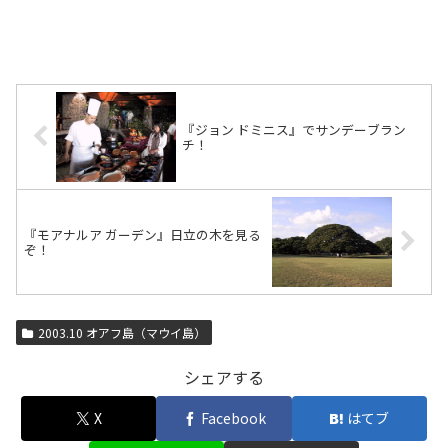
『ジョン ドミニス』でサンデーブラン
チ！
『モアナルア ガーデン』日立の木を見る
ぞ！
2003.10 オアフ島（マウイ島）
シェアする
X
Facebook
はてブ