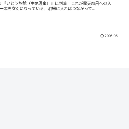
:00 『いとう旅館（中尾温泉）』に到着。これが露天風呂への入
一応男女別になっている。浴場に入ればつながって...
2005.06