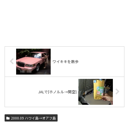
ワイキキを散歩
JALで[ホノルル→関空]
2000.09 ハワイ島→オアフ島