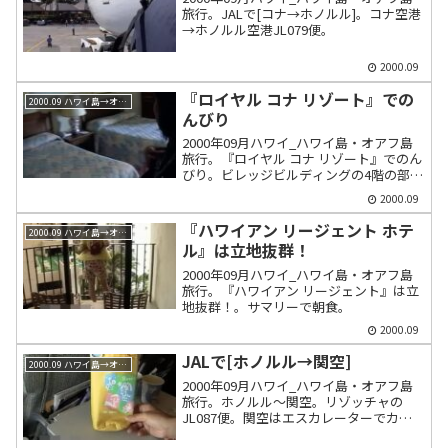
旅行。JALで[コナ→ホノルル]。コナ空港
→ホノルル空港JL079便。
2000.09
『ロイヤル コナ リゾート』での
2000.09 ハワイ島→オアフ島
んびり
2000年09月ハワイ_ハワイ島・オアフ島
旅行。『ロイヤル コナ リゾート』でのん
びり。ビレッジビルディングの4階の部
屋。プライベートビーチにはウミガメ。
2000.09
トロピックスカフェで食事。
『ハワイアン リージェント ホテ
2000.09 ハワイ島→オアフ島
ル』は立地抜群！
2000年09月ハワイ_ハワイ島・オアフ島
旅行。『ハワイアン リージェント』は立
地抜群！。サマリーで朝食。
2000.09
JALで[ホノルル→関空]
2000.09 ハワイ島→オアフ島
2000年09月ハワイ_ハワイ島・オアフ島
旅行。ホノルル～関空。リゾッチャの
JL087便。関空はエスカレーターでカー
トが使える。