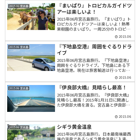
『まいぱり』トロピカルガイドツ
2015.06 宮古島
アーは楽しいよ！
2015年06月宮古島旅行。『まいぱり』ト
ロピカルガイドツアーは楽しいよ！熱帯
果樹園のまいぱり。一周25分のトロピカ
ルガイドツアーに参加してみた。自動運
2015.06
転のカートに乗って説明アナウンスを聞
きながら熱帯果樹園を巡る。宮古馬との
『下地島空港』周囲をぐるりドラ
2015.06 宮古島
触れ合いもある。
イブ
2015年06月宮古島旅行。『下地島空港』
周囲をぐるりドライブ。下地島にある下
地島空港。現在は旅客輸送は行っておら
ず最近まではJALやANAの航空機訓練飛行
2015.06
場として使われていた。滑走路の外郭道
路をまわった。
『伊良部大橋』見晴らし最高！
2015.06 宮古島
2015年06月宮古島旅行。『伊良部大橋』
見晴らし最高！2015年1月31日に開通し
た伊良部大橋を渡る。宮古島と伊良部島
を結ぶ。全長3,540m。総事業費は380億
円。通行料金を徴収しない無料の橋とし
2015.06
ては日本最長。
シギラ黄金温泉
2015.06 宮古島
2015年06月宮古島旅行。日本最南端最西
端の温泉であるシギラ黄金温泉に入湯。