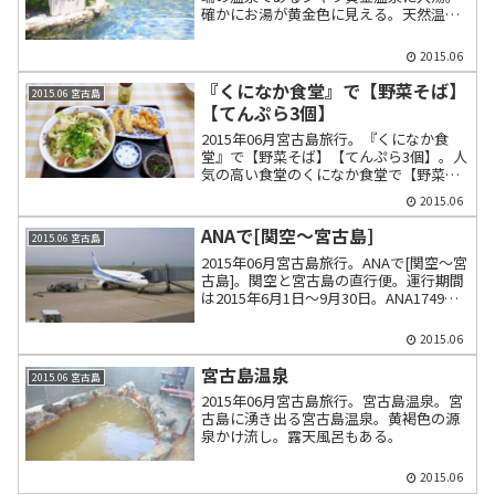
確かにお湯が黄金色に見える。天然温泉
の水着で入るジャングルプールや男女別
裸湯の露天風呂など。
2015.06
『くになか食堂』で【野菜そば】
2015.06 宮古島
【てんぷら3個】
2015年06月宮古島旅行。『くになか食
堂』で【野菜そば】【てんぷら3個】。人
気の高い食堂のくになか食堂で【野菜そ
ば,600円】【てんぷら,100円】。
2015.06
ANAで[関空～宮古島]
2015.06 宮古島
2015年06月宮古島旅行。ANAで[関空～宮
古島]。関空と宮古島の直行便。運行期間
は2015年6月1日～9月30日。ANA1749、
ANA1750。
2015.06
宮古島温泉
2015.06 宮古島
2015年06月宮古島旅行。宮古島温泉。宮
古島に湧き出る宮古島温泉。黄褐色の源
泉かけ流し。露天風呂もある。
2015.06