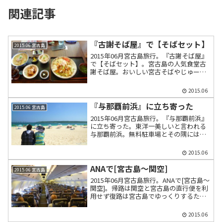
関連記事
『古謝そば屋』で【そばセット】
2015.06 宮古島
2015年06月宮古島旅行。『古謝そば屋』
で【そばセット】。宮古島の人気食堂古
謝そば屋。おいしい宮古そばやじゅーし
ーが食べられる。店のメニューの画像も
掲載。
2015.06
『与那覇前浜』に立ち寄った
2015.06 宮古島
2015年06月宮古島旅行。『与那覇前浜』
に立ち寄った。東洋一美しいと言われる
与那覇前浜。無料駐車場とその隅には更
衣室がある。売店や食堂もある。真っ白
い砂浜が7km続く。海水浴場ではない。
2015.06
シュノーケルには向かない。
ANAで[宮古島～関空]
2015.06 宮古島
2015年06月宮古島旅行。ANAで[宮古島～
関空]。帰路は関空と宮古島の直行便を利
用せず復路は宮古島でゆっくりするため
那覇経由のANA1726とANA1738を利用。
2015.06