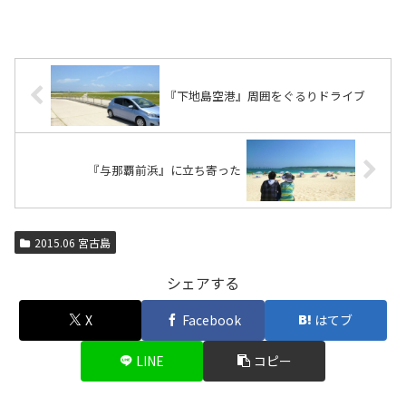
『下地島空港』周囲をぐるりドライブ
『与那覇前浜』に立ち寄った
2015.06 宮古島
シェアする
X
Facebook
はてブ
LINE
コピー