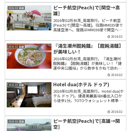
ピーチ航空(Peach)で[関空→高
2016.02 高雄
雄]
2016年02月台湾_高雄旅行。ピーチ航空
(Peach)で[関空～高雄]。往路MM035便で
高雄空港へ。復路はMM036便で関空へ。
入国カードの書き方。無料Wi-FiのiTaiwan
2016.02
の利用。
『湯生潮州餛飩麵』【餛飩湯麵】
2016.02 高雄
が美味しい！
2016年02月台湾_高雄旅行。『湯生潮州
餛飩麵』【餛飩湯麵】が美味しい！「捷
運中央公園站」から散歩をかねて訪れ
た。餛飩湯麵はエビワンタンメンでエビ
2016.02
より肉がメインという印象。周辺の店で
沙琪瑪や鳳梨酥や米麻糬を購入。
Hotel dua(ホテル ドゥア)
2016.02 高雄
2016年02月台湾_高雄旅行。Hotel dua(ホ
テル ドゥア)。捷運美麗島站6番出入口か
ら徒歩1分。TOTOウォシュレット標準装
備。R階(15階の上)の「etage15」レスト
ランテラス席は夜景がきれいで気持ち良
2016.02
い。朝食ビュッフェは贅沢で美味しい
ピーチ航空(Peach)で[高雄→関
2016.02 高雄
空]