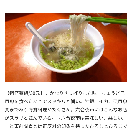
【蚵仔麵線/50元】。かなりさっぱりした味。ちょうど虱
目魚を食べたあとでスッキリと旨い。牡蠣、イカ、虱目魚
粥まであり海鮮料理がたくさん。六合夜市にはこんなお店
がズラリと並んでいる。『六合夜市は美味しい、楽しい』
…と事前調査とは正反対の印象を持ったひろしとひろこで