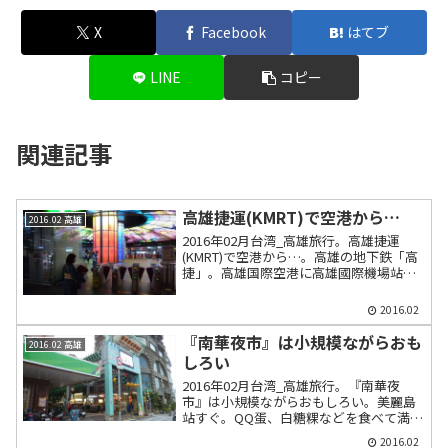
X
Facebook
はてブ
LINE
コピー
関連記事
高雄捷運(KMRT)で空港から…
2016.02 高雄
2016年02月台湾_高雄旅行。高雄捷運
(KMRT)で空港から…。高雄の地下鉄「高
捷」。高雄国際空港に高雄國際機場站。
「悠遊卡」は使えないので乗車券トーク
ンを買う。高捷少女(たかめ少女)の小穹
2016.02
(シャオチョン)がいたるところに。
『南華夜市』は小規模ながらおも
2016.02 高雄
しろい
2016年02月台湾_高雄旅行。『南華夜
市』は小規模ながらおもしろい。美麗島
站すぐ。QQ蛋、白糖粿などを食べて満
足。
2016.02