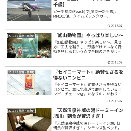
千歳]
ピーチ航空(Peach)で[関空→新千歳]。
MM101便。タイムズレンタカー。
2016.07
『旭山動物園』やっぱり楽しい～
2016.07 美瑛・富良野
『旭山動物園』やっぱり楽しい～。見せ
方に工夫を凝らし、形態だけではなく行
動を見せるという点で全国のさきがけと
なり一世を風靡した超有名な動物園。西
門からはいる。
2016.07
『セイコーマート』絶賛せざるを
2016.07 美瑛・富良野
得ないコンビニ
『セイコーマート』絶賛せざるを得ない
コンビニ。主に北海道で展開しているコ
ンビニチェーン店。かなりのこだわりを
もって商品をそろえている。ホットシェ
2016.07
フの店を探して立ち寄る。
『天然温泉神威の湯ドーミーイン
2016.07 美瑛・富良野
旭川』朝食が贅沢すぎ！
『天然温泉神威の湯ドーミーイン旭川』
朝食が贅沢すぎ！。シモンズ製ベッド。