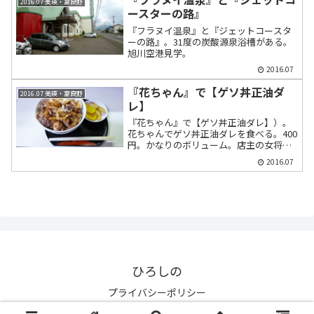
2016.07 美瑛・富良野
ースターの路』
『フラヌイ温泉』と『ジェットコースタ
ーの路』。31度の炭酸源泉浴槽がある。
旭川空港見学。
2016.07
『花ちゃん』で【ゲソ丼正油ダ
2016.07 美瑛・富良野
レ】
『花ちゃん』で【ゲソ丼正油ダレ】）。
花ちゃんでゲソ丼正油ダレを食べる。400
円。かなりのボリューム。店主の女将は
やさしい。
2016.07
ひろしの
プライバシーポリシー