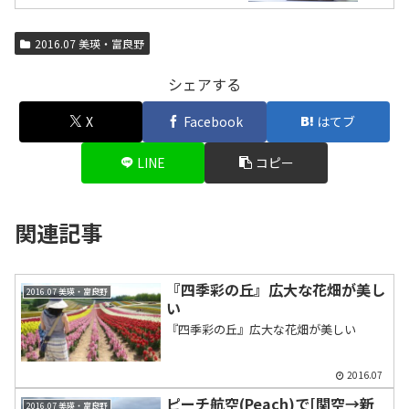
2016.07 美瑛・富良野
シェアする
X
Facebook
はてブ
LINE
コピー
関連記事
『四季彩の丘』広大な花畑が美し
2016.07 美瑛・富良野
い
『四季彩の丘』広大な花畑が美しい
2016.07
ピーチ航空(Peach)で[関空→新
2016.07 美瑛・富良野