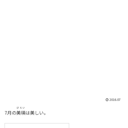
2016.07
びえい
7月の
美瑛
は美しい。