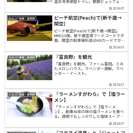
温水洗浄便座トイレ。朝食ビュッフェは
いくら、ラム肉ちゃんちゃん焼き、ホタ
2016.07
テなど北海道料理が食べ放題。名物夜鳴
きそばは不要なのでは？。
ピーチ航空(Peach)で[新千歳→
2016.07 美瑛・富良野
関空]
ピーチ航空(Peach)で[新千歳→関空]。
MM110便。新千歳空港フードコートで夕
食。関空の駐車場料金はKIXカードでかな
り安くなる。
2016.07
『富良野』を観光
2016.07 美瑛・富良野
『富良野』を観光。ファーム富田。とみ
たメロンハウス。ラベンダー畑駅。ラベ
ンダー・イースト。
2016.07
『ラーメンすがわら』で【塩ラー
2016.07 美瑛・富良野
メン】
『ラーメンすがわら』で【塩ラーメ
ン】。創業40年の味の塩ラーメンを食べ
る。透明でもしっかりした塩味スープで
シコシコの麺。
2016.07
『フラヌイ温泉』と『ジェットコ