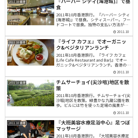
『ハーバー シティ(海港城)』で昼
2011.10 香港
食
2011年10月香港旅行。『ハーバー シティ
(海港城)』で昼食。シティスーパー。フー
ドコートで昼食。独特の支払い方法があ
る。JCBプラザにも立ち寄って情報収
2011.10
集。
『ライフ カフェ』でオーガニッ
2011.10 香港
ク&ベジタリアンランチ
2011年10月香港旅行。『ライフ カフェ
(Life Cafe Restaurant and Bar)』でオー
ガニック&ベジタリアンランチ。香港の
SOHOにてオーガニック野菜を中心とし
2011.10
たレストランで昼食。
チムサーチョイ(尖沙咀)地区を散
2011.10 香港
策
2011年10月香港旅行。チムサーチョイ(尖
沙咀)地区を散策。緑豊かな九龍公園を散
歩。ビルには竹を使った足場の風景が見
られる。
2011.10
『大班美容水療足浴中心』足つぼ
2011.10 香港
マッサージ
2011年10月香港旅行。『大班美容水療足