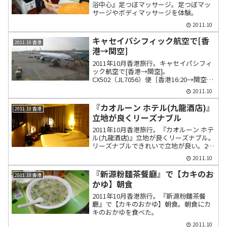
浴中心』足つぼマッサージ。足つぼマッ
サージやボディマッサージを体験。
2011.10
キャセイパシフィック航空で[香
2011.10 香港
港→関空]
2011年10月香港旅行。キャセイパシフィ
ック航空で[香港→関空]。
CX502（JL7056）便［香港16:20→関空
21:05］機材B777-300。ベジミールにハー
2011.10
ゲンダッツアイスクリームは付いてこな
い。
『カオルーン ホテル(九龍酒店)』
2011.10 香港
立地が良くリーズナブル
2011年10月香港旅行。『カオルーン ホテ
ル(九龍酒店)』立地が良くリーズナブル。
リーズナブルできれいで立地が良い。2階
にある『THE WINDOW CAFE』でのビュッ
2011.10
フェは22時以降は半額となる。
『新源粉麵茶餐廳』で【カキのお
2011.10 香港
かゆ】朝食
2011年10月香港旅行。『新源粉麵茶餐
廳』で【カキのおかゆ】朝食。朝食にカ
キのおかゆを食べた。
2011.10