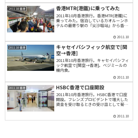
香港MTR(港鐵)に乗ってみた
2011.10 香港
2011年10月香港旅行。香港MTR(港鐵)に
乗ってみた。宿泊しているカオルーンホ
テルの最寄り駅の『尖沙咀站』から香港
島の『中環站』まで乗った。
2011.10
キャセイパシフィック航空で[関
2011.10 香港
空→香港]
2011年10月香港旅行。キャセイパシフィ
ック航空で[関空→香港]。ベジミールの
機内食。
2011.10
HSBC香港で口座開設
2011.10 香港
2011年10月香港旅行。HSBC香港で口座
開設。フレンズプロビデントで増大した
資金を受け取るときの受け皿として菊池
ファイナンシャルグループの菊池氏のも
と口座を作る。
2011.10