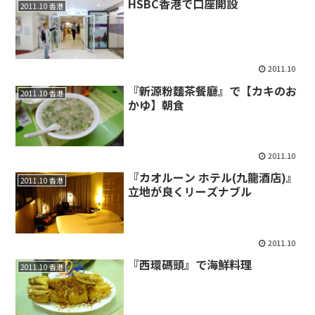
HSBC香港で口座開設
2011.10 香港
2011.10
『新源粉麵茶餐廳』で【カキのお
2011.10 香港
かゆ】朝食
2011.10
『カオルーン ホテル(九龍酒店)』
2011.10 香港
立地が良くリーズナブル
2011.10
『西環碼頭』で海鮮料理
2011.10 香港