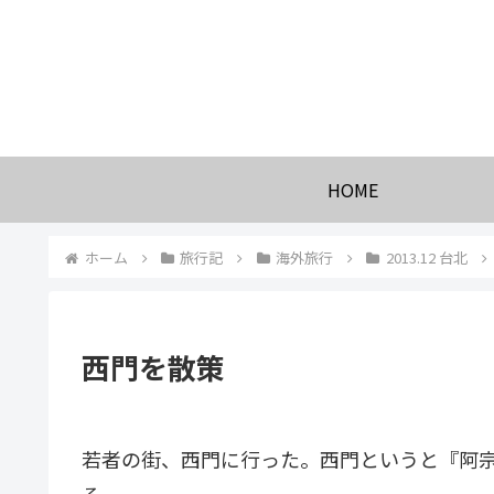
HOME
ホーム
旅行記
海外旅行
2013.12 台北
西門を散策
若者の街、西門に行った。西門というと『阿