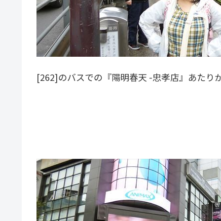
[262]のバスでの『陽明春天 -忠孝店』あた