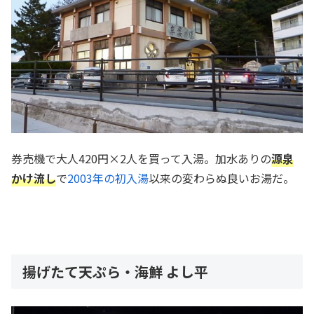
券売機で大人420円×2人を買って入湯。加水ありの
源泉
かけ流し
で
2003年の初入湯
以来の変わらぬ良いお湯だ。
揚げたて天ぷら・海鮮 よし平