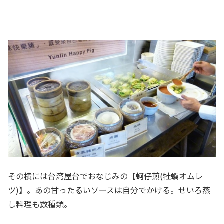
その横には台湾屋台でおなじみの【蚵仔煎(牡蠣オムレ
ツ)】。あの甘ったるいソースは自分でかける。せいろ蒸
し料理も数種類。