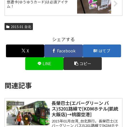
悠遊卡(ゆうゆうカード)は必須アイテ
ム！
2015.01 台北
シェアする
X
Facebook
はてブ
LINE
コピー
関連記事
長榮巴士(エバーグリーン バ
2015.01 台北
ス)5201路線で[KDMホテル(凱統
大飯店)→桃園空港]
2015年01月台湾_台北旅行。長榮巴士(エ
バーグリーン バス)5201路線で[KDMホテ