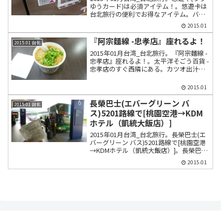
ゆうカード)は必須アイテム！。悠遊卡は
台北旅行の便利でお得なアイテム。バス
も台北MRTの電車も乗り降りでかざすだ
2015.01
け。運賃20%の割引。貸与式の場合は保
証金100元が5年以上の使用で返却され
『阿宗麵線 -忠孝店』座れるよ！
2015.01 台北
る。
2015年01月台湾_台北旅行。『阿宗麵線 -
忠孝店』座れるよ！。太平洋そごう百貨 -
忠孝店のすぐ西隣にある。カツオ出汁の
素麺は絶品。店内はおしゃれなカフェと
いったところで椅子とテーブルがあり非
2015.01
常に衛生的で落ち着ける。
長榮巴士(エバーグリーン バ
2015.01 台北
ス)5201路線で[桃園空港→KDM
ホテル（凱統大飯店）]
2015年01月台湾_台北旅行。長榮巴士(エ
バーグリーン バス)5201路線で[桃園空港
→KDMホテル（凱統大飯店）]。長榮巴士
(エバーグリーンバス)5201を利用。大人
2015.01
140元。乗車時間約1時間。発車時間は20
分間隔で運行。悠遊卡・クレジットカー
ド不可。