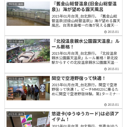
入。
『舊金山総督温泉(旧金山総督温
2015.01 台北
泉)』海が望める露天風呂
2015年01月台湾_台北旅行。『舊金山総
督温泉(旧金山総督温泉)』海が望める露天
風呂。台湾本島唯一の海が見える露天風
呂らしい。台湾唯一のハロゲン湯らし
2015.01
い。皇家客運1717路線で行く。金山老街
で花枝丸(イカ団子)を食べる。阿玉を購
『北投温泉親水公園露天温泉』ル
2015.01 台北
入。郵便局前から國光1815路線で台北に
ール厳格！
帰る。
2015年01月台湾_台北旅行。『北投温泉
親水公園露天温泉』ルール厳格！新北投
駅からすぐの北投温泉親水公園露天温
泉。千禧湯。営業時間に注意。料金40
2015.01
元。ロッカーは20元。水着や入浴方法な
どにルールがあり違反すると監視員から
関空で空港野宿って快適！
2015.01 台北
注意される。ホテルロイヤルッコータイ
2015年01月台湾_台北旅行。関空で空港
ペイ(老爺大酒店)の【牛軋糖】。昇祥茶行
野宿って快適！。ピーチMM023に乗るた
で両替。セブンイレブンで夜食を買う。
めに関空で空港野宿体験。第1ターミナル
ビルのベンチ。2Fの案内センターで毛布
を借りられる。空調は完璧なほど快適。
2015.01
治安も安全安心。
悠遊卡(ゆうゆうカード)は必須ア
2015.01 台北
イテム！
2015年01月台湾_台北旅行。悠遊卡(ゆう