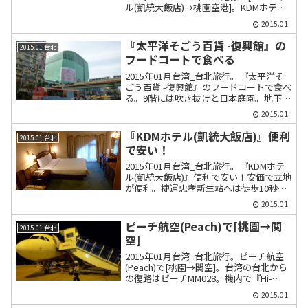
ル(凱統大飯店)→桃園空港]。KDMホテル
(凱統大飯店)前バス停から桃園空港まで長
2015.01
榮巴士(エバーグリーン バス)5201を利
用。料金大人140元。
『太平洋そごう百貨 -復興館』の
2015.01 台北
フードコートで食べる
2015年01月台湾_台北旅行。『太平洋そ
ごう百貨 -復興館』のフードコートで食べ
る。9階には吹き抜けと日本庭園。地下2
階のフードコートで食事。
2015.01
『KDMホテル(凱統大飯店)』便利
2015.01 台北
で安い！
2015年01月台湾_台北旅行。『KDMホテ
ル(凱統大飯店)』便利で安い！安価で立地
が便利。捷運忠孝新生站へは徒歩10秒。
部屋やトイレの様子、Wi-Fiの状況、朝食
2015.01
ビュッフェの内容などを画像で紹介。
ピーチ航空(Peach)で[桃園→関
2015.01 台北
空]
2015年01月台湾_台北旅行。ピーチ航空
(Peach)で[桃園→関空]。台湾の台北から
の復路はピーチMM028。機内で『Hi-
Life』というコンビニで買った米血糕を
2015.01
食べる。機内で南海電車のお得切符を購