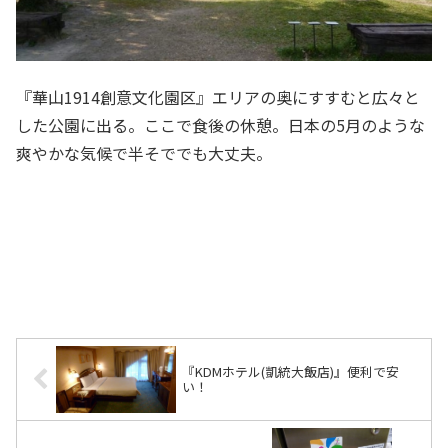
『華山1914創意文化園区』エリアの奥にすすむと広々と
した公園に出る。ここで食後の休憩。日本の5月のような
爽やかな気候で半そででも大丈夫。
『KDMホテル(凱統大飯店)』便利で安
い！