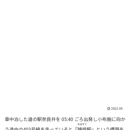
2022.05
車中泊した道の駅奈良井を 05:40 ごろ出発し小布施に向か
おばすて
う途中の403号線を走っていると『
姨捨
駅』という標識を