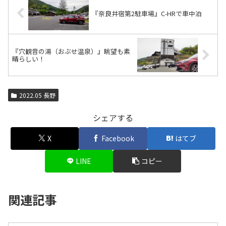
『奈良井宿第2駐車場』C-HRで車中泊
『穴観音の湯（おぶせ温泉）』眺望も素
晴らしい！
2022.05 長野
シェアする
X
Facebook
はてブ
LINE
コピー
関連記事