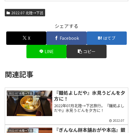
2022.07 北陸→下呂
シェアする
X
Facebook
はてブ
LINE
コピー
関連記事
『麺処よしだや』氷見うどんを夕
2022.07 北陸→下呂
方に！
2022年07月北陸→下呂旅行。『麺処よし
だや』氷見うどんを夕方に！
2022.07
『ぎんなん餅本舗おがや本店』銀
2022.07 北陸→下呂