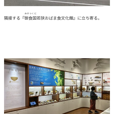
みけつくに
隣接する『
御食国
若狭おばま食文化館』に立ち寄る。