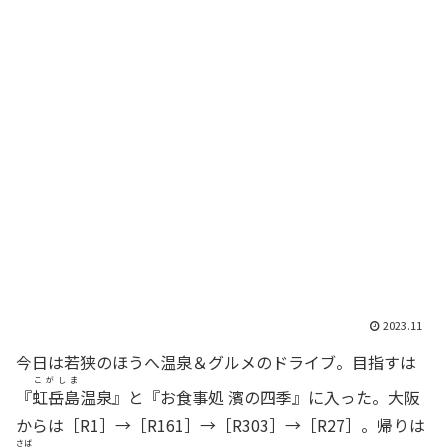
2023.11
今日は若狭のほうへ温泉＆グルメのドライブ。目指すは
こがしま
『
虹岳島
温泉』と『お食事処 濱の四季』に入った。大阪
からは［R1］→［R161］→［R303］→［R27］。帰りは
さば