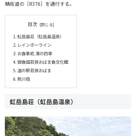
鯖
街道の［R376］を通行する。
目次
虹岳島荘（虹岳島温泉）
レインボーライン
お食事処 濱の四季
御食国若狭おばま食文化館
道の駅若狭おばま
熊川宿
虹岳島荘（虹岳島温泉）