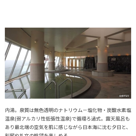
内湯。泉質は無色透明のナトリウム－塩化物・炭酸水素塩
温泉(弱アルカリ性低張性温泉)で循環ろ過式。露天風呂も
あり最北端の空気を肌に感じながら日本海に沈む夕日と、
利尻や礼文の眺望を楽しめる。