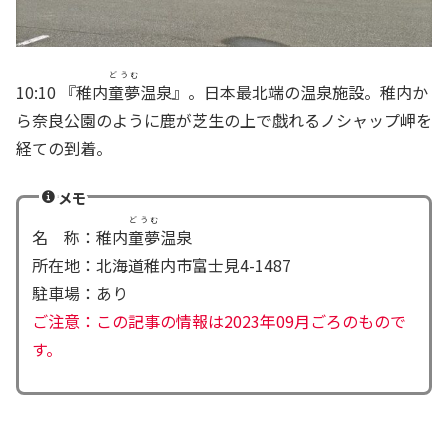
どうむ
10:10 『稚内
童夢
温泉』。日本最北端の温泉施設。稚内か
ら奈良公園のように鹿が芝生の上で戯れるノシャップ岬を
経ての到着。
メモ
どうむ
名 称：稚内
童夢
温泉
所在地：北海道稚内市富士見4-1487
駐車場：あり
ご注意：この記事の情報は2023年09月ごろのもので
す。