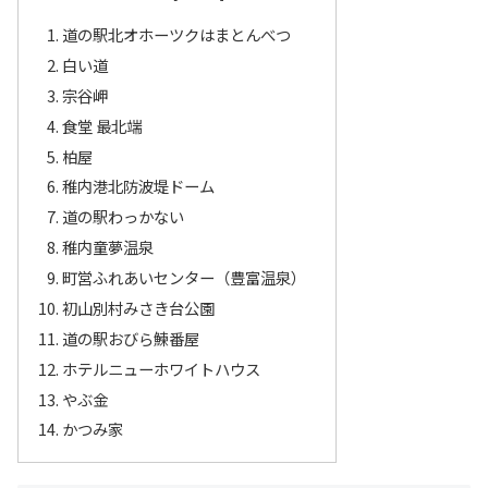
道の駅北オホーツクはまとんべつ
白い道
宗谷岬
食堂 最北端
柏屋
稚内港北防波堤ドーム
道の駅わっかない
稚内童夢温泉
町営ふれあいセンター（豊富温泉）
初山別村みさき台公園
道の駅おびら鰊番屋
ホテルニューホワイトハウス
やぶ金
かつみ家