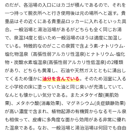
のだが、各浴場の入口にはカゴが積んであるので、それを
一つ持って脱衣所へと行き使用後は元の場所へと返す。貴
重品はその近くにある貴重品ロッカーに入れるといった具
合。一般浴場と湯治浴場があるがどちらも全く同じお湯
で、泉温34度と低いため一般浴場のほうは適度に加温し
ている。特徴的なのがここの泉質で含よう素-ナトリウム-
塩化物温泉（高張性弱アルカリ性温泉)とナトリウム-塩化
物・炭酸水素塩温泉(高張性弱アルカリ性低温泉)の2種類
があり、どちらも黄濁し、石油や天然ガスとともに湧出し
てくるため僅かに
油分を含んでいる
。そのため浴室に入る
と小学校の床に塗っていた油と同じ臭いが充満していて、
なんとも懐かしい気分である。またメタケイ酸(美肌効
果)、メタホウ酸(消毒効果)、マグネシウム(炎症鎮静効果)
が高い濃度で含まれ、植物起源の有機質からなるモール泉
も相俟って、皮膚に多角度な面から効用がある非常に優れ
た温泉である。なお、一般浴場と湯治浴場は何回でも自由