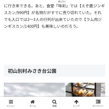
あじさい
に行き来できる。あと、食堂『
味彩
』では【えぞ鹿ジンギ
スカン/990円】が名物だがすでに売り切れていた。それ
でも入口では2～3人の行列が出来ていたので【ラム肉ジ
ンギスカン/1400円】も美味しいのだろう。
初山別村みさき台公園
メニュー
ホーム
検索
トップ
サイドバー