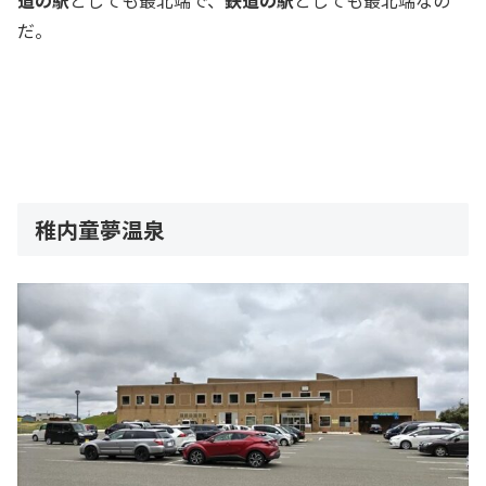
だ。
稚内童夢温泉