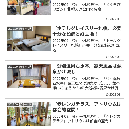
2022年09月登別→札幌旅行。『とうきび
ワゴン』札幌大通公園の名物！
2022.09
『ホテルグレイスリー札幌』必要
2022.09 登別→札幌
十分な設備と好立地！
2022年09月登別→札幌旅行。『ホテルグ
レイスリー札幌』必要十分な設備と好立
地！
2022.09
『登別温泉石水亭』露天風呂は源
2022.09 登別→札幌
泉かけ流し
2022年09月登別→札幌旅行。『登別温泉
石水亭』露天風呂は源泉かけ流し。銀杏
館(いちょうかん)の大浴場は源泉かけ流
し。
2022.09
『赤レンガテラス』アトリウムは
2022.09 登別→札幌
都会的空間！
2022年09月登別→札幌旅行。『赤レンガ
テラス』アトリウムは都会的空間！