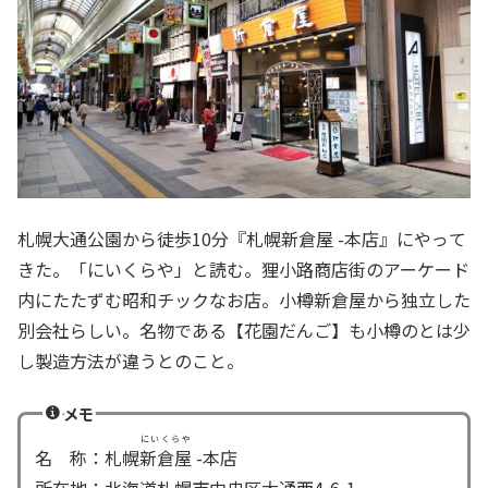
札幌大通公園から徒歩10分『札幌新倉屋 -本店』にやって
きた。「にいくらや」と読む。狸小路商店街のアーケード
内にたたずむ昭和チックなお店。小樽新倉屋から独立した
別会社らしい。名物である【花園だんご】も小樽のとは少
し製造方法が違うとのこと。
メモ
にいくらや
名 称：札幌
新倉屋
-本店
所在地：北海道札幌市中央区大通西4-6-1