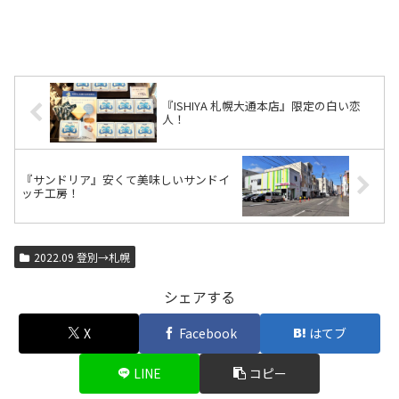
『ISHIYA 札幌大通本店』限定の白い恋
人！
『サンドリア』安くて美味しいサンドイ
ッチ工房！
2022.09 登別→札幌
シェアする
X
Facebook
はてブ
LINE
コピー