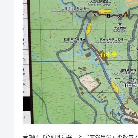
今朝は『登別地獄谷』と『天然足湯』を散策する