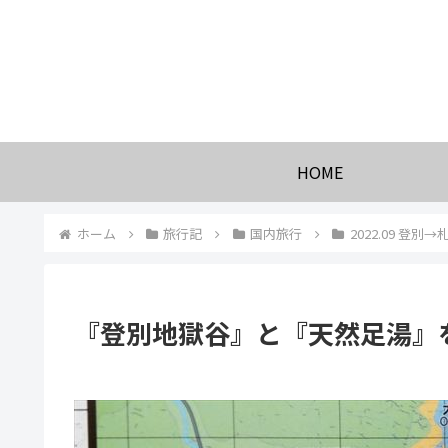
HOME
ホーム
旅行記
国内旅行
2022.09 登別→
『登別地獄谷』と『天然足湯』