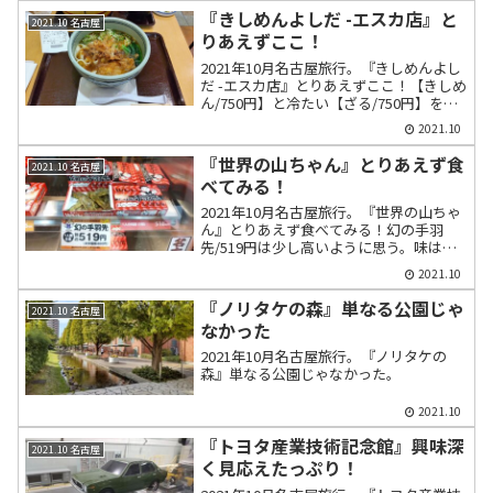
『きしめんよしだ -エスカ店』と
2021.10 名古屋
りあえずここ！
2021年10月名古屋旅行。『きしめんよし
だ -エスカ店』とりあえずここ！【きしめ
ん/750円】と冷たい【ざる/750円】を食
べ比べ。保存料なしのモッチリ麺とムロ
2021.10
アジをベースにしたダシにたまり醤油を
くわえた昔ながらの味のスープが最
『世界の山ちゃん』とりあえず食
2021.10 名古屋
高！。
べてみる！
2021年10月名古屋旅行。『世界の山ちゃ
ん』とりあえず食べてみる！幻の手羽
先/519円は少し高いように思う。味はは
っきり言って名物になるだけのことはあ
2021.10
る美味しさがある。ビールを飲みながら
食べると上機嫌になってくる。
『ノリタケの森』単なる公園じゃ
2021.10 名古屋
なかった
2021年10月名古屋旅行。『ノリタケの
森』単なる公園じゃなかった。
2021.10
『トヨタ産業技術記念館』興味深
2021.10 名古屋
く見応えたっぷり！