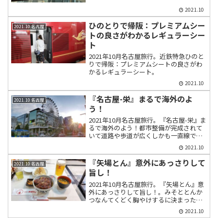
2021.10
ひのとりで帰阪：プレミアムシー
2021.10 名古屋
トの良さがわかるレギュラーシー
ト
2021年10月名古屋旅行。近鉄特急ひのと
りで帰阪：プレミアムシートの良さがわ
かるレギュラーシート。
2021.10
『名古屋-栄』まるで海外のよ
2021.10 名古屋
う！
2021年10月名古屋旅行。『名古屋-栄』ま
るで海外のよう！都市整備が完成されて
いて道路や歩道が広くしかも一直線で視
界が開けて空間が広がり気持ちの良い都
2021.10
会。住みたくなった。
『矢場とん』意外にあっさりして
2021.10 名古屋
旨し！
2021年10月名古屋旅行。『矢場とん』意
外にあっさりして旨し！。みそととんか
つなんてくどく胸やけするに決まったる
と思っていたのが大間違いだった。こん
2021.10
な旨いとんかつがあったなんて！