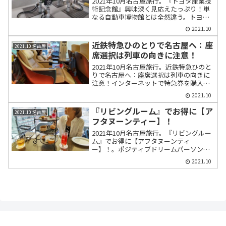
2021年10月名古屋旅行。『トヨタ産業技
術記念館』興味深く見応えたっぷり！単
なる自動車博物館とは全然違う。トヨタ
車がそれぞれの時代でどのように開発さ
2021.10
れ、そのように製造されたかがわかる。
各コーナーで実演や説明をしてくれる。
近鉄特急ひのとりで名古屋へ：座
2021.10 名古屋
席選択は列車の向きに注意！
2021年10月名古屋旅行。近鉄特急ひのと
りで名古屋へ：座席選択は列車の向きに
注意！インターネットで特急券を購入す
る際の座席選択で列車の向きに注意して
2021.10
確保しないと間違って最後尾車両の座席
を確保することになる。プレミアムシー
『リビングルーム』でお得に【ア
2021.10 名古屋
トは最高に気持ちがいい。
フタヌーンティー】！
2021年10月名古屋旅行。『リビングルー
ム』でお得に【アフタヌーンティ
ー】！。ポジティブドリームパーソンズ
で貯めたポイントを利用しコースランチ
2021.10
とアフタヌーンティーセットと合わせて
支払い額が1200円！