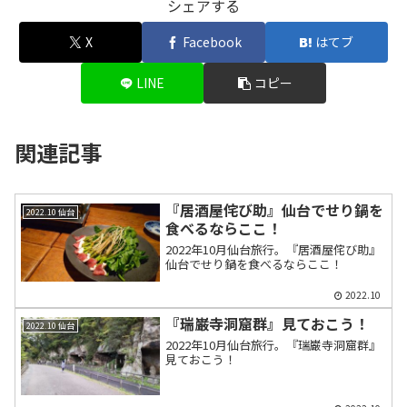
シェアする
X
Facebook
はてブ
LINE
コピー
関連記事
『居酒屋侘び助』仙台でせり鍋を
2022.10 仙台
食べるならここ！
2022年10月仙台旅行。『居酒屋侘び助』
仙台でせり鍋を食べるならここ！
2022.10
『瑞巌寺洞窟群』見ておこう！
2022.10 仙台
2022年10月仙台旅行。『瑞巌寺洞窟群』
見ておこう！